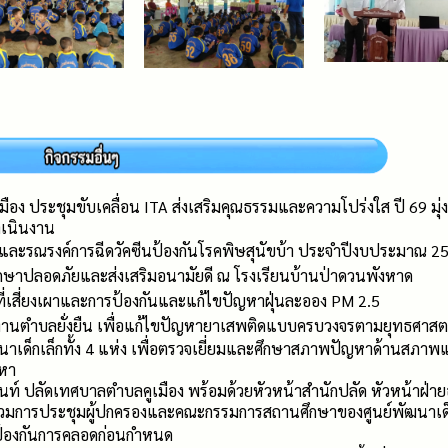
ือง ประชุมขับเคลื่อน ITA ส่งเสริมคุณธรรมและความโปร่งใส ปี 69 มุ
เนินงาน
มและรณรงค์การฉีดวัคซีนป้องกันโรคพิษสุนัขบ้า ประจำปีงบประมาณ 2
ษาปลอดภัยและส่งเสริมอนามัยดี ณ โรงเรียนบ้านป่าดวนพังหาด
นที่เสี่ยงเผาและการป้องกันและแก้ไขปัญหาฝุ่นละออง PM 2.5
งานตำบลยั่งยืน เพื่อแก้ไขปัญหายาเสพติดแบบครบวงจรตามยุทธศาส
ัฒนาเด็กเล็กทั้ง 4 แห่ง เพื่อตรวจเยี่ยมและศึกษาสภาพปัญหาด้านสภา
หา
านนท์ ปลัดเทศบาลตำบลคูเมือง พร้อมด้วยหัวหน้าสำนักปลัด หัวหน้าฝ
ร่วมการประชุมผู้ปกครองและคณะกรรมการสถานศึกษาของศูนย์พัฒนาเด็
 ป้องกันการคลอดก่อนกำหนด